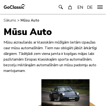
EN
DE
Sākums
>
Mūsu Auto
Mūsu Auto
Mūsu aizraušanās ar klasiskām mūžīgām lietām izpaužas
caur mūsu automašīnām. Tiem nav obligāti jābūt ārkārtīgi
dārgiem. Tādējādi zem viena jumta ir kopīgas mājas labi
pazīstamām Eiropas klasiskajām sporta automašīnām,
bezceļu militārajām automašīnām un mūsu padomju auto
mantojumam.