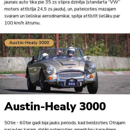
jaunais auto tika pie 35 zs stipra dzinēja (standarta “VW”
motors attīstīja 24,5 zs jaudu), un, pateicoties mazajam
svaram un lieliskai aerodinamikai, spēja attīstīt lielāku par
100 km/h ātrumu.
Austin-Healy 3000
Austin-Healy 3000
50tie - 60tie gadi bija jauks periods, kad beidzoties Otrajam
pasaules karam, daļēji pateicoties amerikāņu karavīriem,