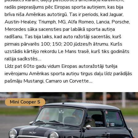
radās pieprasījums pēc Eiropas sporta autiņiem, kas bija
brīva niša Amērikas autotirgū. Tas ir periods, kad Jaguar,
Austin-Healey, Triumph, MG, Alfa Romeo, Lancia, Porsche,
Mercedes sāka sacensties par labākā sporta autiņa
radīšanu. Tas bija laiks, kad auto ražotāji sacentās, kurš
pirmais pārvarēs 100; 150; 200 jūdzes/h ātrumu. Kuršs
uzstādis kārtējo rekordu Le Mans trasē, kurš tiks godināts
rallija sacīkstēs....
Līdz pat 60to gadu vidum Eiropas autoražotāji turēja
ievērojamu Amērikas sporta autiņu tirgus daļu līdz parādījās
pašmāju Mustangi, Camaro un Corvette....
Mini Cooper S