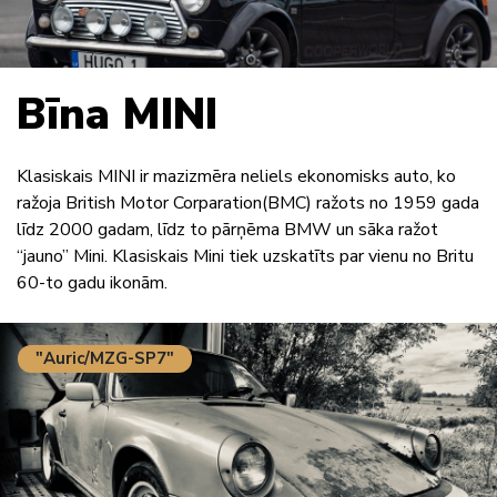
Bīna MINI
Klasiskais MINI ir mazizmēra neliels ekonomisks auto, ko
ražoja British Motor Corparation(BMC) ražots no 1959 gada
līdz 2000 gadam, līdz to pārņēma BMW un sāka ražot
“jauno” Mini. Klasiskais Mini tiek uzskatīts par vienu no Britu
60-to gadu ikonām.
"Auric/MZG-SP7"