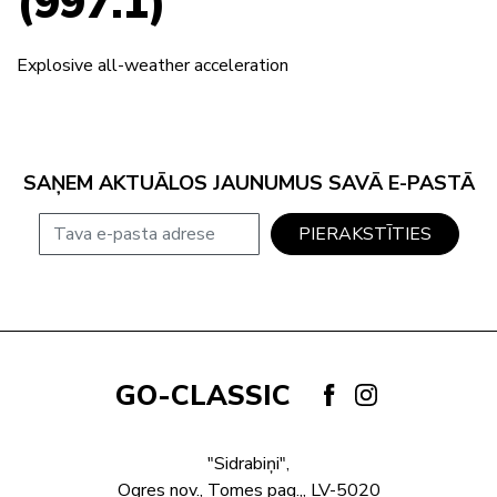
(997.1)
Explosive all-weather acceleration
SAŅEM AKTUĀLOS JAUNUMUS SAVĀ E-PASTĀ
E-pasta adrese
PIERAKSTĪTIES
GO-CLASSIC
"Sidrabiņi",
Ogres nov., Tomes pag.,, LV-5020