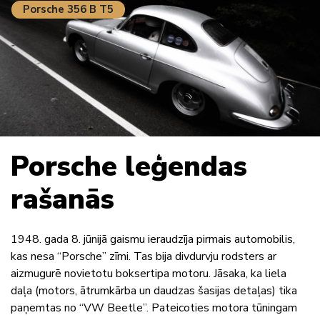
Porsche 356 B T5
Porsche leģendas
rašanās
1948. gada 8. jūnijā gaismu ieraudzīja pirmais automobilis,
kas nesa “Porsche” zīmi. Tas bija divdurvju rodsters ar
aizmugurē novietotu boksertipa motoru. Jāsaka, ka liela
daļa (motors, ātrumkārba un daudzas šasijas detaļas) tika
paņemtas no “VW Beetle”. Pateicoties motora tūningam