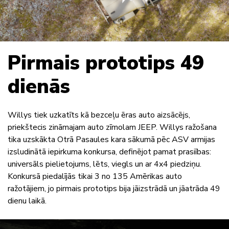
Pirmais prototips 49
dienās
Willys tiek uzkatīts kā bezceļu ēras auto aizsācējs,
priekštecis zināmajam auto zīmolam JEEP. Willys ražošana
tika uzskākta Otrā Pasaules kara sākumā pēc ASV armijas
izsludinātā iepirkuma konkursa, definējot pamat prasiības:
universāls pielietojums, lēts, viegls un ar 4x4 piedziņu.
Konkursā piedalījās tikai 3 no 135 Amērikas auto
ražotājiem, jo pirmais prototips bija jāizstrādā un jāatrāda 49
dienu laikā.