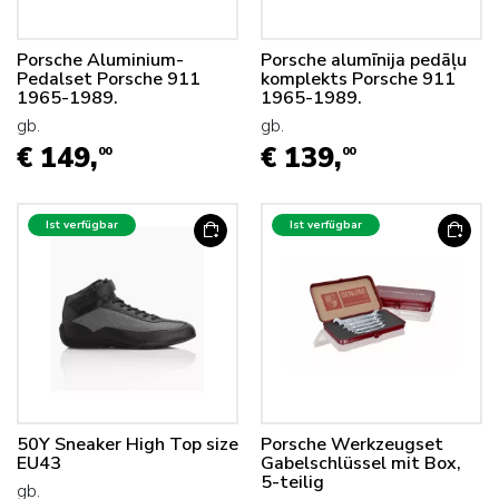
Porsche Aluminium-
Porsche alumīnija pedāļu
Pedalset Porsche 911
komplekts Porsche 911
1965-1989.
1965-1989.
gb.
gb.
€ 149,
€ 139,
00
00
Ist verfügbar
Ist verfügbar
50Y Sneaker High Top size
Porsche Werkzeugset
EU43
Gabelschlüssel mit Box,
5-teilig
gb.