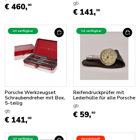
gb.
€ 460,
00
€ 141,
00
Ist verfügbar
Ist verfügbar
Porsche Werkzeugset
Reifendruckprüfer mit
Schraubendreher mit Box,
Lederhülle für alle Porsche
5-teilig
gb.
gb.
€ 59,
90
€ 141,
00
Ist verfügbar
Ausverkauft