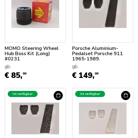
MOMO Steering Wheel
Porsche Aluminium-
Hub Boss Kit (Long)
Pedalset Porsche 911
#0231
1965-1989.
gb.
gb.
€ 85,
€ 149,
00
00
Ist verfügbar
Ist verfügbar