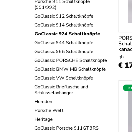
Porsche 911 Schaltknöpfe
(991/992)
GoClassic 912 Schaltknöpfe
GoClassic 914 Schaltknöpfe
GoClassic 924 Schaltknöpfe
PORS
GoClassic 944 Schaltknöpfe
Schal
kana
GoClassic 968 Schaltknöpfe
gb.
GoClassic PORSCHE Schaltknöpfe
€ 1
GoClassic BMW MB Schaltknöpfe
GoClassic VW Schaltknöpfe
GoClassic Brieftasche und
Is
Schlüsselanhänger
Hemden
Porsche Welt
Heritage
GoClassic Porsche 911GT3RS