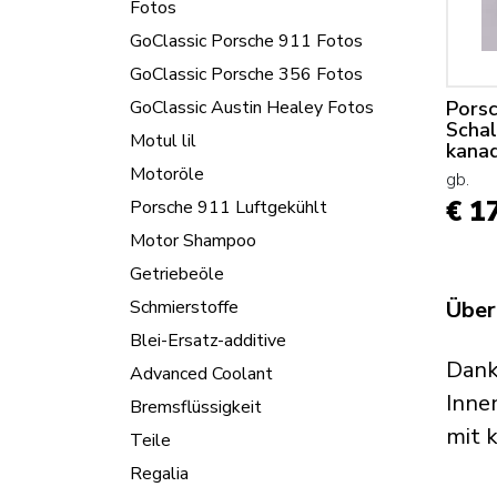
Fotos
GoClassic Porsche 911 Fotos
GoClassic Porsche 356 Fotos
Pors
GoClassic Austin Healey Fotos
Scha
Motul lil
kana
Motoröle
gb.
€ 1
Porsche 911 Luftgekühlt
Motor Shampoo
Getriebeöle
Über
Schmierstoffe
Blei-Ersatz-additive
Dank
Advanced Coolant
Inne
Bremsflüssigkeit
mit 
Teile
Regalia