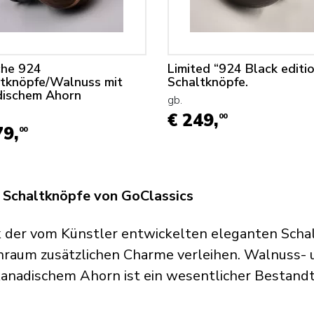
che 924
Limited “924 Black editi
ltknöpfe/Walnuss mit
Schaltknöpfe.
dischem Ahorn
gb.
€ 249,
00
79,
00
 Schaltknöpfe von GoClassics
 der vom Künstler entwickelten eleganten Scha
nraum zusätzlichen Charme verleihen. Walnuss-
kanadischem Ahorn ist ein wesentlicher Bestandte