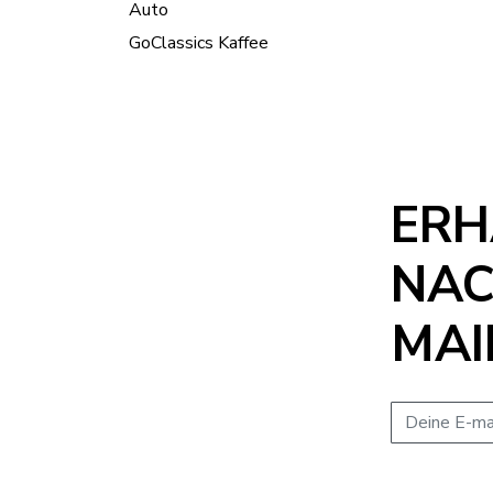
Auto
GoClassics Kaffee
ERH
NAC
MAI
E-mail adres