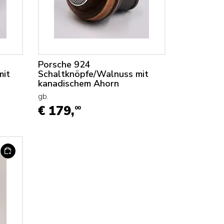
Porsche 924
mit
Schaltknöpfe/Walnuss mit
kanadischem Ahorn
gb.
€ 179,
00