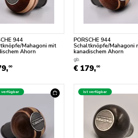
CHE 944
PORSCHE 944
tknöpfe/Mahagoni mit
Schaltknöpfe/Mahagoni 
dischem Ahorn
kanadischem Ahorn
gb.
79,
€ 179,
00
00
t verfügbar
Ist verfügbar