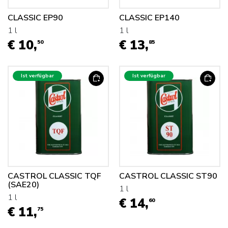
CLASSIC EP90
CLASSIC EP140
1 l
1 l
€ 10,
€ 13,
50
85
Ist verfügbar
Ist verfügbar
CASTROL CLASSIC TQF
CASTROL CLASSIC ST90
(SAE20)
1 l
1 l
€ 14,
60
€ 11,
75