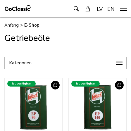
LV
EN
Anfang
>
E-Shop
Getriebeöle
Kategorien
Ist verfügbar
Ist verfügbar