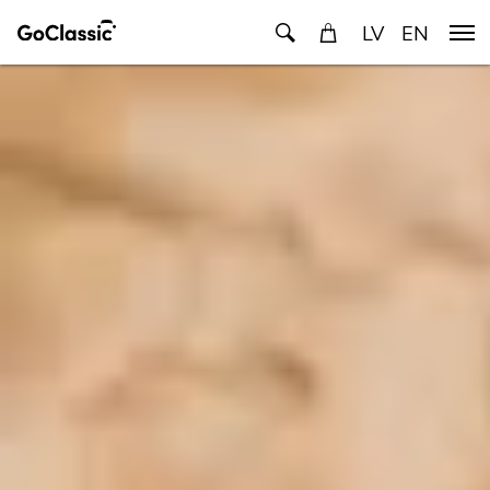
LV
EN