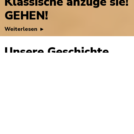
Klassische anzüge sie!
GEHEN!
Weiterlesen
Unsere Geschichte
Wir sind Māris und Hugo. Vater und Sohn, vereint durch ein
gemeinsames Hobby - Oldtimer oder klassische Autos.
Man sagt, dass Väter so viel Zeit wie möglich mit ihren
Söhnen verbringen sollten, und das ist großartig, weil wir
ähnliche Interessen haben. Gemeinsam erkunden wir die
Welt der Retro-Autos.
Unser Anliegen ist es, Erfahrungen mit Autoenthusiasten
zu aktualisieren, zu pflegen, zu erweitern und
auszutauschen.