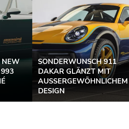
N NEW
SONDERWUNSCH 911
 993
DAKAR GLÄNZT MIT
MÉ
AUSSERGEWÖHNLICHEM D
ESIGN