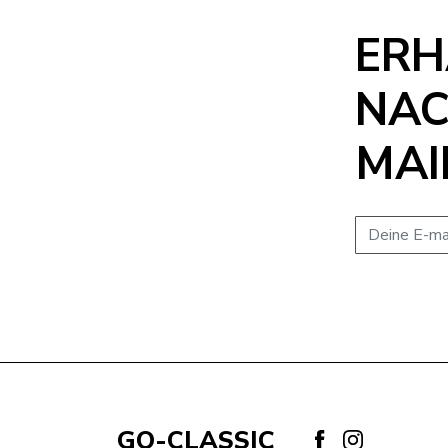
ERH
NAC
MAI
E-mail adres
GO-CLASSIC