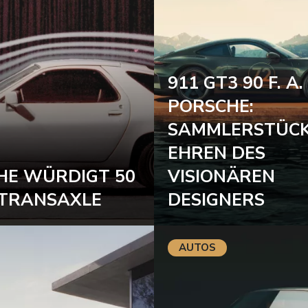
911 GT3 90 F. A.
PORSCHE:
SAMMLERSTÜCK
EHREN DES
HE WÜRDIGT 50
VISIONÄREN
 TRANSAXLE
DESIGNERS
AUTOS