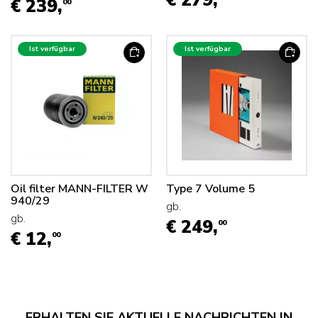
€ 279,
€ 239,
00
Ist verfügbar
Ist verfügbar
Oil filter MANN-FILTER W
Type 7 Volume 5
940/29
gb.
gb.
€ 249,
00
€ 12,
00
ERHALTEN SIE AKTUELLE NACHRICHTEN IN