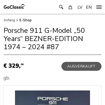
LV
EN
Anfang
>
E-Shop
Porsche 911 G-Model „50
Years“ BEZNER-EDITION
1974 – 2024 #87
€ 329,
00
AUSVERKAUFT
gb.